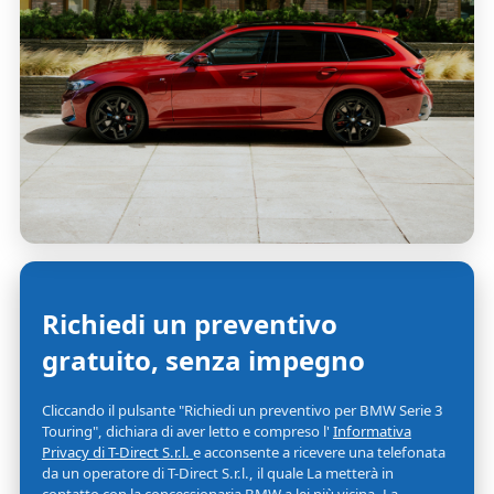
Richiedi un preventivo
gratuito, senza impegno
Cliccando il pulsante "Richiedi un preventivo per BMW Serie 3
Touring", dichiara di aver letto e compreso l'
Informativa
Privacy di T-Direct S.r.l.
e acconsente a ricevere una telefonata
da un operatore di T-Direct S.r.l., il quale La metterà in
contatto con la concessionaria BMW a lei più vicina. La