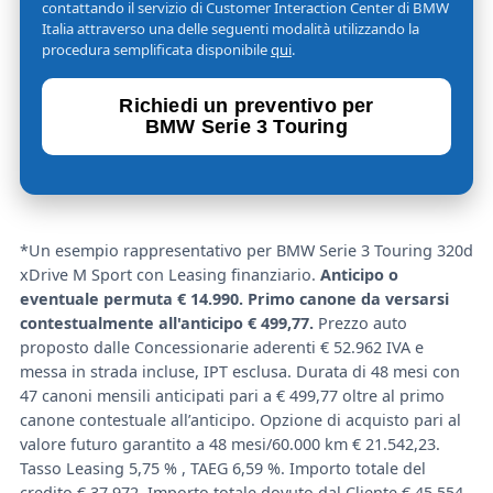
contattando il servizio di Customer Interaction Center di BMW
Italia attraverso una delle seguenti modalità utilizzando la
procedura semplificata disponibile
qui
.
Richiedi un preventivo per
BMW Serie 3 Touring
*Un esempio rappresentativo per BMW Serie 3 Touring 320d
xDrive M Sport con Leasing finanziario.
Anticipo o
eventuale permuta € 14.990. Primo canone da versarsi
contestualmente all'anticipo € 499,77.
Prezzo auto
proposto dalle Concessionarie aderenti € 52.962 IVA e
messa in strada incluse, IPT esclusa. Durata di 48 mesi con
47 canoni mensili anticipati pari a € 499,77 oltre al primo
canone contestuale all’anticipo. Opzione di acquisto pari al
valore futuro garantito a 48 mesi/60.000 km € 21.542,23.
Tasso Leasing 5,75 % , TAEG 6,59 %. Importo totale del
credito € 37.972. Importo totale dovuto dal Cliente € 45.554.